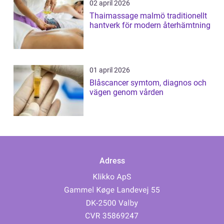
02 april 2026
Thaimassage malmö traditionellt
hantverk för modern återhämtning
01 april 2026
Blåscancer symtom, diagnos och
vägen genom vården
Adress