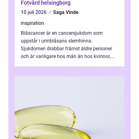
Fotvård helsingborg
10 juli 2026
Saga Vinde
inspiration
Blåscancer är en cancersjukdom som
uppstår i urinblåsans slemhinna.
Sjukdomen drabbar främst äldre personer
och är vanligare hos män än hos kvinnor,
men alla kan insjukna. Ju tidigare
förändringarna u...