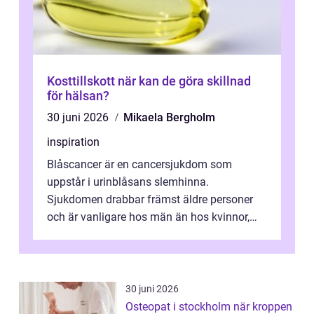
Kosttillskott när kan de göra skillnad
för hälsan?
30 juni 2026
Mikaela Bergholm
inspiration
Blåscancer är en cancersjukdom som
uppstår i urinblåsans slemhinna.
Sjukdomen drabbar främst äldre personer
och är vanligare hos män än hos kvinnor,
men alla kan insjukna. Ju tidigare
förändringarna u...
30 juni 2026
Osteopat i stockholm när kroppen