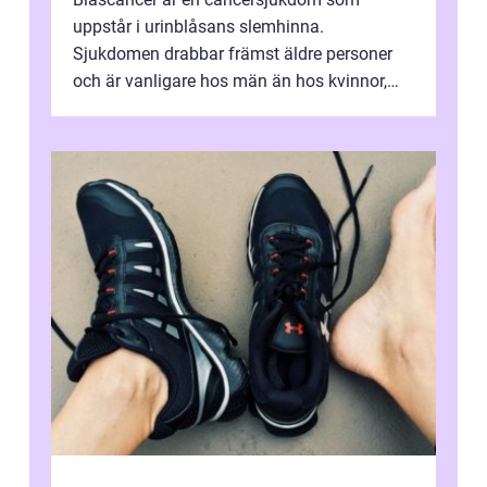
uppstår i urinblåsans slemhinna.
Sjukdomen drabbar främst äldre personer
och är vanligare hos män än hos kvinnor,
men alla kan insjukna. Ju tidigare
förändringarna u...